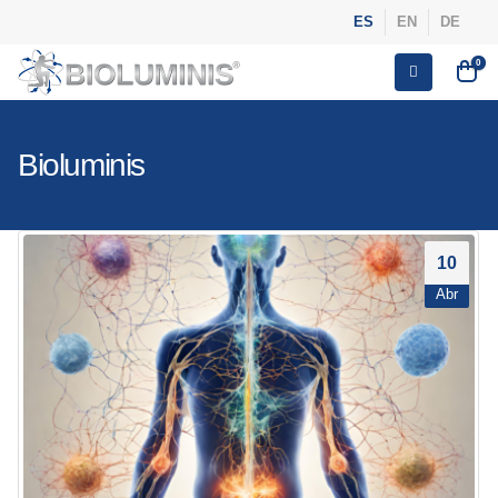
ES
EN
DE
0
Bioluminis
10
Abr