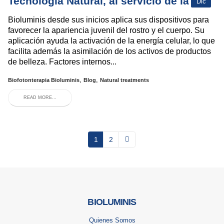
Tecnología Natural, al servicio de la piel
Dic
Bioluminis desde sus inicios aplica sus dispositivos para
favorecer la apariencia juvenil del rostro y el cuerpo. Su
aplicación ayuda la activación de la energía celular, lo que
facilita además la asimilación de los activos de productos
de belleza. Factores internos...
,
,
Biofotonterapia Bioluminis
Blog
Natural treatments
READ MORE...
1
2
BIOLUMINIS
Quienes Somos