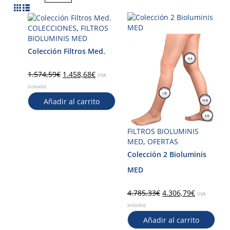
COLECCIONES
,
FILTROS
BIOLUMINIS MED
Colección Filtros Med.
1.574,59
€
1.458,68
€
(IVA
incluido)
Añadir al carrito
FILTROS BIOLUMINIS
MED
,
OFERTAS
Colección 2 Bioluminis
MED
4.785,33
€
4.306,79
€
(IVA
incluido)
Añadir al carrito