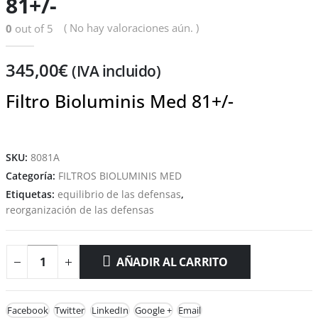
81+/-
( No hay valoraciones aún. )
0
out of 5
345,00
€
(IVA incluido)
Filtro Bioluminis Med 81+/-
SKU:
8081A
Categoría:
FILTROS BIOLUMINIS MED
Etiquetas:
equilibrio de las defensas
,
reorganización de las defensas
AÑADIR AL CARRITO
Facebook
Twitter
LinkedIn
Google +
Email