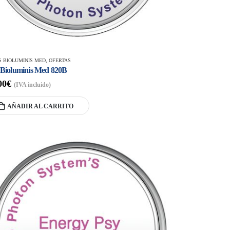
S BIOLUMINIS MED
,
OFERTAS
o Bioluminis Med 820B
00
€
(IVA incluido)
AÑADIR AL CARRITO