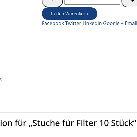
-
+
In den Warenkorb
Facebook
Twitter
LinkedIn
Google +
Emai
he
on für „Stuche für Filter 10 Stück“