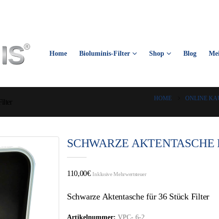
Home
Bioluminis-Filter
Shop
Blog
Me
HOME
ONLINE KA
lter
SCHWARZE AKTENTASCHE F
110,00
€
Inklusive Mehrwertsteuer
Schwarze Aktentasche für 36 Stück Filter
Artikelnummer:
VPC- 6-2