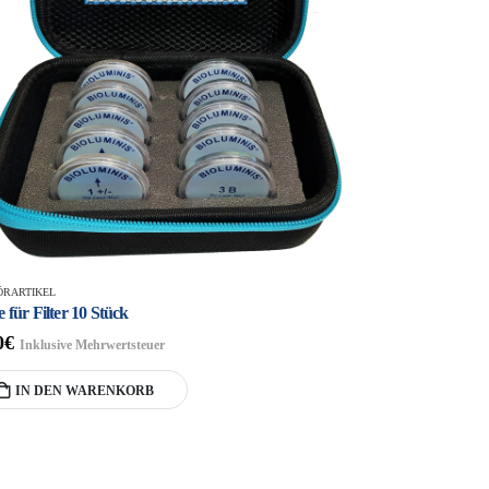
ZUBEHÖRARTIKEL
Aluminiumkoffer 5
147,00
€
Inklusiv
IN DEN 
ÖRARTIKEL
 für Filter 10 Stück
0
€
Inklusive Mehrwertsteuer
IN DEN WARENKORB